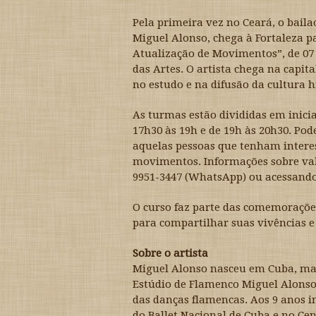
Pela primeira vez no Ceará, o baila
Miguel Alonso, chega à Fortaleza p
Atualização de Movimentos”, de 07 
das Artes. O artista chega na capita
no estudo e na difusão da cultura h
As turmas estão divididas em inici
17h30 às 19h e de 19h às 20h30. Pod
aquelas pessoas que tenham intere
movimentos. Informações sobre val
9951-3447 (WhatsApp) ou acessand
O curso faz parte das comemorações
para compartilhar suas vivências e
Sobre o artista
Miguel Alonso nasceu em Cuba, mas
Estúdio de Flamenco Miguel Alonso,
das danças flamencas. Aos 9 anos i
do Ballet Nacional de Cuba e no Cen