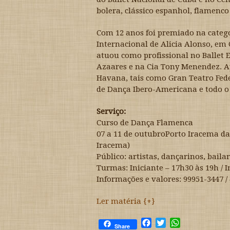
bolera, clássico espanhol, flamenco 
Com 12 anos foi premiado na catego
Internacional de Alicia Alonso, em C
atuou como profissional no Ballet 
Azaares e na Cia Tony Menendez. Ap
Havana, tais como Gran Teatro Feder
de Dança Ibero-Americana e todo o
Serviço:
Curso de Dança Flamenca
07 a 11 de outubroPorto Iracema da
Iracema)
Público: artistas, dançarinos, bail
Turmas: Iniciante – 17h30 às 19h / 
Informações e valores: 99951-3447
Ler matéria {+}
F
T
W
Share