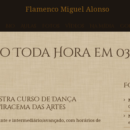
Bio
Aulas
Fotos
Vídeos
Na Mídia
Co
o Toda Hora em 03
F
istra curso de Dança
Iracema das Artes
ante e intermediário/avançado, com horários de