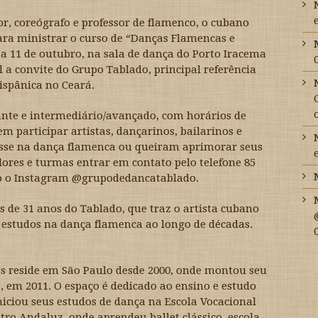
or, coreógrafo e professor de flamenco, o cubano
ara ministrar o curso de “Danças Flamencas e
a 11 de outubro, na sala de dança do Porto Iracema
l a convite do Grupo Tablado, principal referência
ispânica no Ceará.
ante e intermediário/avançado, com horários de
em participar artistas, dançarinos, bailarinos e
sse na dança flamenca ou queiram aprimorar seus
ores e turmas entrar em contato pelo telefone 85
o o Instagram @grupodedancatablado.
 de 31 anos do Tablado, que traz o artista cubano
 estudos na dança flamenca ao longo de décadas.
 reside em São Paulo desde 2000, onde montou seu
 em 2011. O espaço é dedicado ao ensino e estudo
niciou seus estudos de dança na Escola Vocacional
tro Andaluz, onde aprendeu ballet clássico, escola