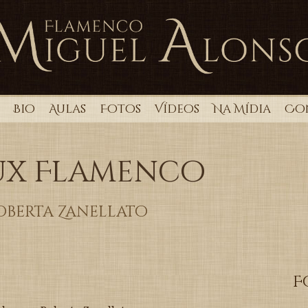
Bio
Aulas
Fotos
Vídeos
Na Mídia
Co
eux Flamenco
oberta Zanellato
F