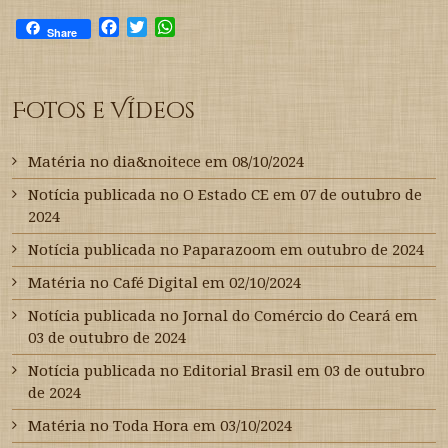
F
T
W
Share
a
w
h
c
i
a
e
t
t
Fotos e Vídeos
b
t
s
o
e
A
o
r
p
Matéria no dia&noitece em 08/10/2024
k
p
Notícia publicada no O Estado CE em 07 de outubro de
2024
Notícia publicada no Paparazoom em outubro de 2024
Matéria no Café Digital em 02/10/2024
Notícia publicada no Jornal do Comércio do Ceará em
03 de outubro de 2024
Notícia publicada no Editorial Brasil em 03 de outubro
de 2024
Matéria no Toda Hora em 03/10/2024